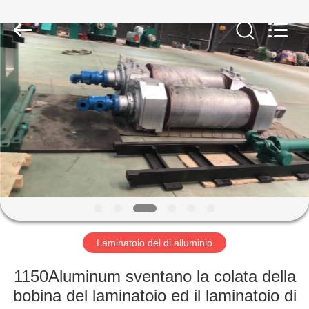
Copyright
©
2022
steelrollingmills.com.
All
Rights
Reserved.
CASA
PRODOTTI
CHI
SIAMO
FATORY
TOUR
Laminatoio del di alluminio
1150Aluminum sventano la colata della
CONTROLLO
bobina del laminatoio ed il laminatoio di