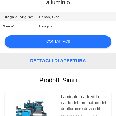
DI
alluminio
QUALITÀ
Luogo di origine:
Henan, Cina
CONTATTACI
Marca:
Hengxu
RICHIEDERE
CONTATTACI!
UN
PREVENTIVO
DETTAGLI DI APERTURA
Prodotti Simili
Laminatoio a freddo
caldo del laminatoio del
di alluminio di vendita
che fa macchina