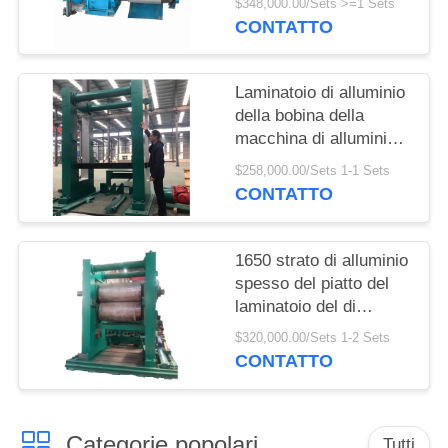
$348,000.00/Sets >=1 Sets
CONTATTO
Laminatoio di alluminio
della bobina della
macchina di alluminio
della macchina per
$258,000.00/Sets 1-1 Sets
colata continua 1250
CONTATTO
1650 strato di alluminio
spesso del piatto del
laminatoio del di
alluminio 6-8 millimetri
$320,000.00/Sets 1-2 Sets
CONTATTO
Categorie popolari
Tutti