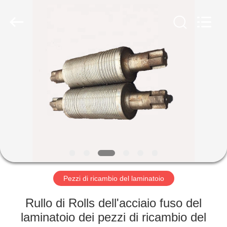
Copyright
©
2022
steelrollingmills.com.
All
Rights
Reserved.
CASA
PRODOTTI
CHI
SIAMO
FATORY
TOUR
Pezzi di ricambio del laminatoio
Rullo di Rolls dell'acciaio fuso del
CONTROLLO
laminatoio dei pezzi di ricambio del