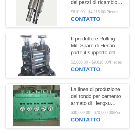
dei pezzi di ricambio
del mulino di
$810.00 - $4,118.00/Pieces
QualityRolling
CONTATTO
Il produttore Rolling
Mill Spare di Henan
parte il supporto del
laminatoio di alta
$2,000.00 - $9,818.00/Pieces
qualità
CONTATTO
La linea di produzione
del tondo per cemento
armato di Hengxu
l'acciaio dei pezzi di
$30,000.00 - $70,000.00/Pieces
ricambio del laminatoio
CONTATTO
raddrizza