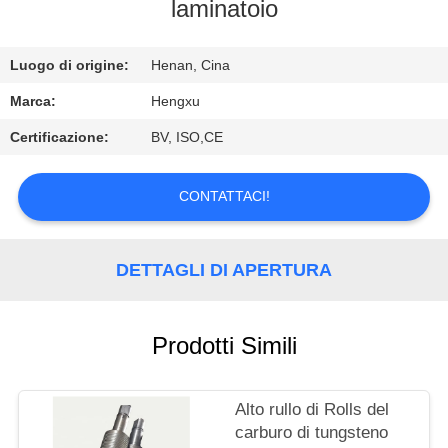
DI
laminatoio
QUALITÀ
Luogo di origine:
Henan, Cina
CONTATTACI
Marca:
Hengxu
Certificazione:
BV, ISO,CE
RICHIEDERE
UN
CONTATTACI!
PREVENTIVO
DETTAGLI DI APERTURA
Prodotti Simili
Alto rullo di Rolls del
carburo di tungsteno